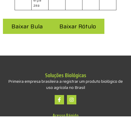
erpa
zea
Baixar Bula
Baixar Rótulo
Soluções Biológicas
Primeira empresa brasileira a registrar um produto biológico de
uso agrícola no Brasil
Acesso Rápido
Inicio
A Empresa