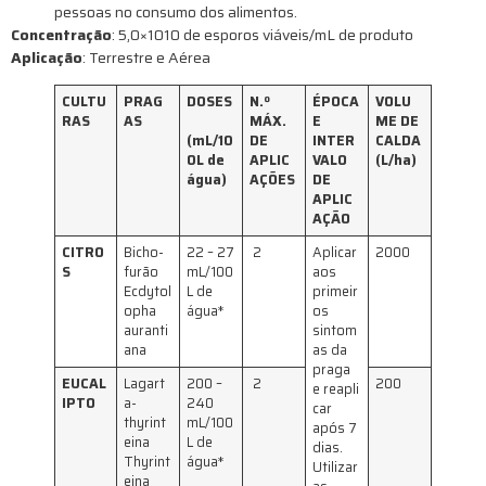
pessoas no consumo dos alimentos.
Concentração
: 5,0×1010 de esporos viáveis/mL de produto
Aplicação
: Terrestre e Aérea
CULTU
PRAG
DOSES
N.º
ÉPOCA
VOLU
RAS
AS
MÁX.
E
ME DE
(mL/10
DE
INTER
CALDA
0L de
APLIC
VALO
(L/ha)
água)
AÇÕES
DE
APLIC
AÇÃO
CITRO
Bicho-
22 – 27
2
Aplicar
2000
S
furão
mL/100
aos
Ecdytol
L de
primeir
opha
água*
os
auranti
sintom
ana
as da
praga
EUCAL
Lagart
200 –
2
200
e reapli
IPTO
a-
240
car
thyrint
mL/100
após 7
eina
L de
dias.
Thyrint
água*
Utilizar
eina