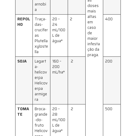
as
arnobi
doses
a
mais
altas
REPOL
Traça-
20 –
2
400
em
HO
das-
24
caso
crucífer
mL/100
de
as
L de
maior
Plutella
água*
infesta
xyloste
ção da
lla
praga.
SOJA
Lagart
160 –
2
200
a-
200
helicov
mL/ha*
erpa
Helicov
erpa
armige
ra
TOMA
Broca-
20 –
2
500
TE
grande
28
-do-
mL/100
fruto
L de
Helicov
água*